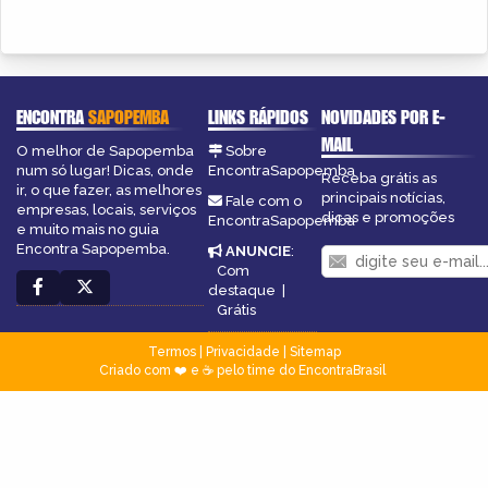
ENCONTRA
SAPOPEMBA
LINKS RÁPIDOS
NOVIDADES POR E-
MAIL
O melhor de Sapopemba
Sobre
num só lugar! Dicas, onde
EncontraSapopemba
Receba grátis as
ir, o que fazer, as melhores
principais notícias,
Fale com o
empresas, locais, serviços
dicas e promoções
EncontraSapopemba
e muito mais no guia
Encontra Sapopemba.
ANUNCIE
:
Com
destaque
|
Grátis
Termos
|
Privacidade
|
Sitemap
Criado com ❤️ e ☕ pelo time do EncontraBrasil