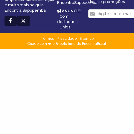
dicas e promoções
EncontraSapopemba
e muito mais no guia
Encontra Sapopemba.
ANUNCIE
:
Com
destaque
|
Grátis
Termos
|
Privacidade
|
Sitemap
Criado com ❤️ e ☕ pelo time do EncontraBrasil