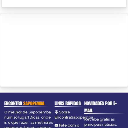
ENCONTRA
SAPOPEMBA
LINKS RÁPIDOS
NOVIDADES POR E-
MAIL
O melhor de Sapopemba
Sobre
num só lugar! Dicas, onde
EncontraSapopemba
Receba grátis as
ir, o que fazer, as melhores
principais notícias,
Fale com o
empresas, locais, serviços